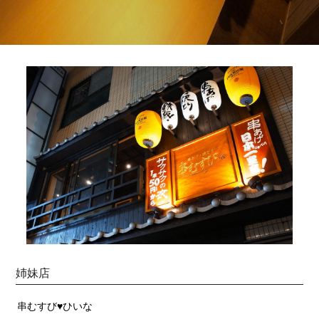
姉妹店
串むすび♥ひいな