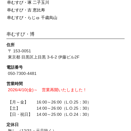
串むすび・琢 二子玉川
串むすび・吉 恵比寿
串むすび・らじゅ 千歳烏山
串むすび・博
住所
〒 153-0051
東京都 目黒区上目黒 3-6-2 伊藤ビル2F
電話番号
050-7300-4481
営業時間
2026/4/10(金)～ 営業再開いたしました！
【月～金】 16:00～26:00（L.O.25：30）
【土】 14:00～26:00（L.O.25：30）
【日・祝日】 14:00～25:00（L.O.24：30）
定休日
無し （12/31・元旦除く）