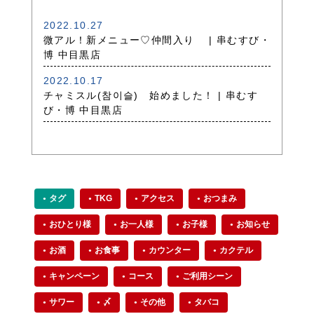
2022.10.27
微アル！新メニュー♡仲間入り | 串むすび・
博 中目黒店
2022.10.17
チャミスル(참이슬) 始めました！ | 串むす
び・博 中目黒店
タグ
TKG
アクセス
おつまみ
おひとり様
お一人様
お子様
お知らせ
お酒
お食事
カウンター
カクテル
キャンペーン
コース
ご利用シーン
サワー
〆
その他
タバコ