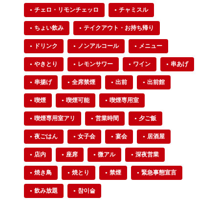
チェロ・リモンチェッロ
チャミスル
ちょい飲み
テイクアウト・お持ち帰り
ドリンク
ノンアルコール
メニュー
やきとり
レモンサワー
ワイン
串あげ
串揚げ
全席禁煙
出前
出前館
喫煙
喫煙可能
喫煙専用室
喫煙専用室アリ
営業時間
夕ご飯
夜ごはん
女子会
宴会
居酒屋
店内
座席
微アル
深夜営業
焼き鳥
焼とり
禁煙
緊急事態宣言
飲み放題
참이슬