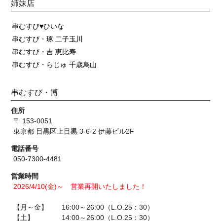
姉妹店
串むすび♥ひいな
串むすび・琢 二子玉川
串むすび・吉 恵比寿
串むすび・らじゅ 千歳烏山
串むすび・博
住所
〒 153-0051
東京都 目黒区上目黒 3-6-2 伊藤ビル2F
電話番号
050-7300-4481
営業時間
2026/4/10(金)～ 営業再開いたしました！
【月～金】 16:00～26:00（L.O.25：30）
【土】 14:00～26:00（L.O.25：30）