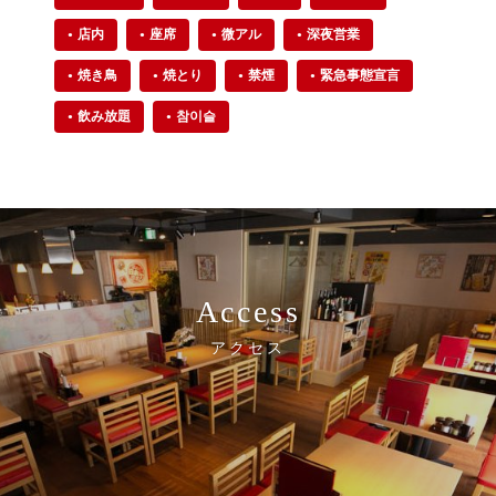
店内
座席
微アル
深夜営業
焼き鳥
焼とり
禁煙
緊急事態宣言
飲み放題
참이슬
Access
アクセス