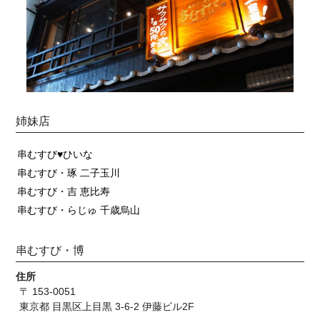
姉妹店
串むすび♥ひいな
串むすび・琢 二子玉川
串むすび・吉 恵比寿
串むすび・らじゅ 千歳烏山
串むすび・博
住所
〒 153-0051
東京都 目黒区上目黒 3-6-2 伊藤ビル2F