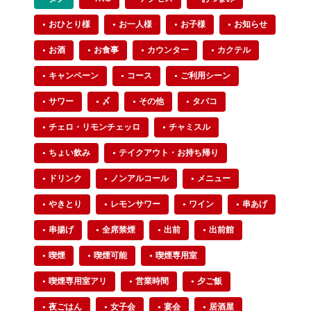
おひとり様
お一人様
お子様
お知らせ
お酒
お食事
カウンター
カクテル
キャンペーン
コース
ご利用シーン
サワー
〆
その他
タバコ
チェロ・リモンチェッロ
チャミスル
ちょい飲み
テイクアウト・お持ち帰り
ドリンク
ノンアルコール
メニュー
やきとり
レモンサワー
ワイン
串あげ
串揚げ
全席禁煙
出前
出前館
喫煙
喫煙可能
喫煙専用室
喫煙専用室アリ
営業時間
夕ご飯
夜ごはん
女子会
宴会
居酒屋