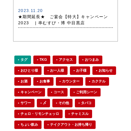
2023.11.20
★期間延長★ ご宴会【特大】キャンペーン
2023 | 串むすび・博 中目黒店
タグ
TKG
アクセス
おつまみ
おひとり様
お一人様
お子様
お知らせ
お酒
お食事
カウンター
カクテル
キャンペーン
コース
ご利用シーン
サワー
〆
その他
タバコ
チェロ・リモンチェッロ
チャミスル
ちょい飲み
テイクアウト・お持ち帰り