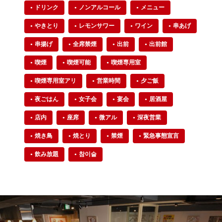
ドリンク
ノンアルコール
メニュー
やきとり
レモンサワー
ワイン
串あげ
串揚げ
全席禁煙
出前
出前館
喫煙
喫煙可能
喫煙専用室
喫煙専用室アリ
営業時間
夕ご飯
夜ごはん
女子会
宴会
居酒屋
店内
座席
微アル
深夜営業
焼き鳥
焼とり
禁煙
緊急事態宣言
飲み放題
참이슬