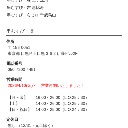
串むすび・琢 二子玉川
串むすび・吉 恵比寿
串むすび・らじゅ 千歳烏山
串むすび・博
住所
〒 153-0051
東京都 目黒区上目黒 3-6-2 伊藤ビル2F
電話番号
050-7300-4481
営業時間
2026/4/10(金)～ 営業再開いたしました！
【月～金】 16:00～26:00（L.O.25：30）
【土】 14:00～26:00（L.O.25：30）
【日・祝日】 14:00～25:00（L.O.24：30）
定休日
無し （12/31・元旦除く）