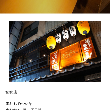
姉妹店
串むすび♥ひいな