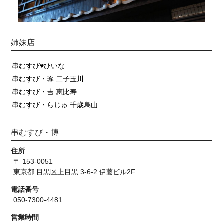
姉妹店
串むすび♥ひいな
串むすび・琢 二子玉川
串むすび・吉 恵比寿
串むすび・らじゅ 千歳烏山
串むすび・博
住所
〒 153-0051
東京都 目黒区上目黒 3-6-2 伊藤ビル2F
電話番号
050-7300-4481
営業時間