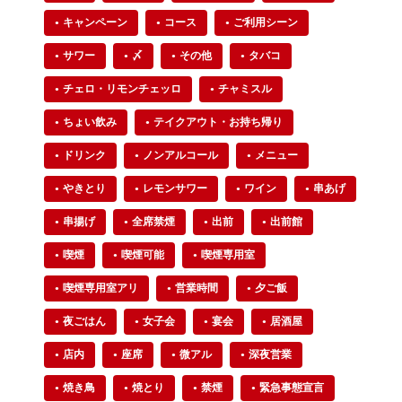
キャンペーン
コース
ご利用シーン
サワー
〆
その他
タバコ
チェロ・リモンチェッロ
チャミスル
ちょい飲み
テイクアウト・お持ち帰り
ドリンク
ノンアルコール
メニュー
やきとり
レモンサワー
ワイン
串あげ
串揚げ
全席禁煙
出前
出前館
喫煙
喫煙可能
喫煙専用室
喫煙専用室アリ
営業時間
夕ご飯
夜ごはん
女子会
宴会
居酒屋
店内
座席
微アル
深夜営業
焼き鳥
焼とり
禁煙
緊急事態宣言