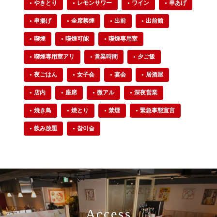
やきとり
レモンサワー
ワイン
串あげ
串揚げ
全席禁煙
出前
出前館
喫煙
喫煙可能
喫煙専用室
喫煙専用室アリ
営業時間
夕ご飯
夜ごはん
女子会
宴会
居酒屋
店内
座席
微アル
深夜営業
焼き鳥
焼とり
禁煙
緊急事態宣言
飲み放題
참이슬
Access