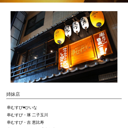
姉妹店
串むすび♥ひいな
串むすび・琢 二子玉川
串むすび・吉 恵比寿