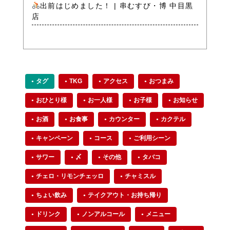
出前はじめました！ | 串むすび・博 中目黒
店
タグ
TKG
アクセス
おつまみ
おひとり様
お一人様
お子様
お知らせ
お酒
お食事
カウンター
カクテル
キャンペーン
コース
ご利用シーン
サワー
〆
その他
タバコ
チェロ・リモンチェッロ
チャミスル
ちょい飲み
テイクアウト・お持ち帰り
ドリンク
ノンアルコール
メニュー