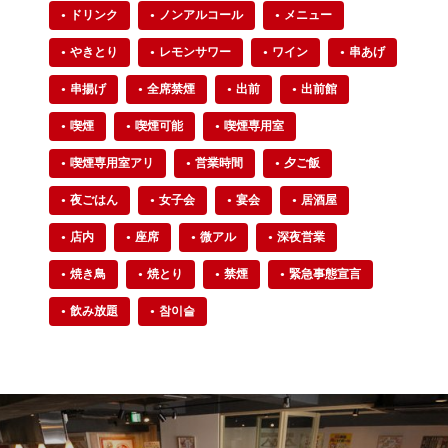
ドリンク
ノンアルコール
メニュー
やきとり
レモンサワー
ワイン
串あげ
串揚げ
全席禁煙
出前
出前館
喫煙
喫煙可能
喫煙専用室
喫煙専用室アリ
営業時間
夕ご飯
夜ごはん
女子会
宴会
居酒屋
店内
座席
微アル
深夜営業
焼き鳥
焼とり
禁煙
緊急事態宣言
飲み放題
참이슬