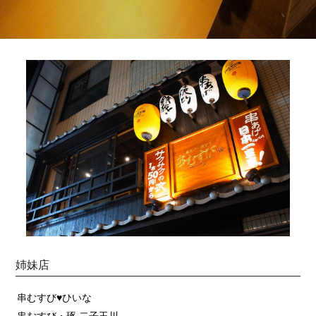
姉妹店
串むすび♥ひいな