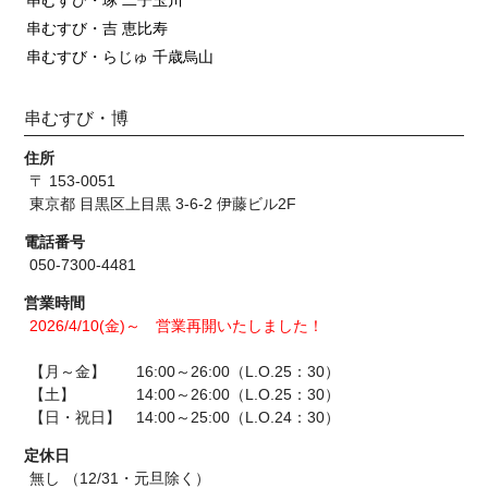
串むすび・琢 二子玉川
串むすび・吉 恵比寿
串むすび・らじゅ 千歳烏山
串むすび・博
住所
〒 153-0051
東京都 目黒区上目黒 3-6-2 伊藤ビル2F
電話番号
050-7300-4481
営業時間
2026/4/10(金)～ 営業再開いたしました！
【月～金】 16:00～26:00（L.O.25：30）
【土】 14:00～26:00（L.O.25：30）
【日・祝日】 14:00～25:00（L.O.24：30）
定休日
無し （12/31・元旦除く）