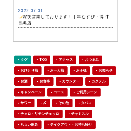
2022.07.01
深夜営業しております！ | 串むすび・博 中
目黒店
タグ
TKG
アクセス
おつまみ
おひとり様
お一人様
お子様
お知らせ
お酒
お食事
カウンター
カクテル
キャンペーン
コース
ご利用シーン
サワー
〆
その他
タバコ
チェロ・リモンチェッロ
チャミスル
ちょい飲み
テイクアウト・お持ち帰り