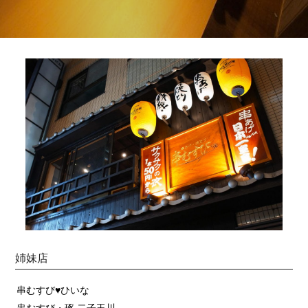
姉妹店
串むすび♥ひいな