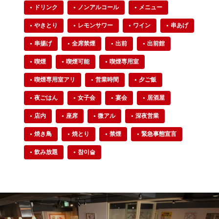
ドリンク
ノンアルコール
メニュー
やきとり
レモンサワー
ワイン
串あげ
串揚げ
全席禁煙
出前
出前館
喫煙
喫煙可能
喫煙専用室
喫煙専用室アリ
営業時間
夕ご飯
夜ごはん
女子会
宴会
居酒屋
店内
座席
微アル
深夜営業
焼き鳥
焼とり
禁煙
緊急事態宣言
飲み放題
참이슬