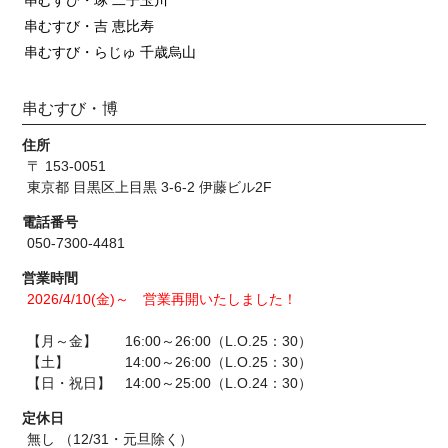
串むすび・琢 二子玉川
串むすび・吉 恵比寿
串むすび・らじゅ 千歳烏山
串むすび・博
住所
〒 153-0051
東京都 目黒区上目黒 3-6-2 伊藤ビル2F
電話番号
050-7300-4481
営業時間
2026/4/10(金)～ 営業再開いたしました！
【月～金】 16:00～26:00（L.O.25：30）
【土】 14:00～26:00（L.O.25：30）
【日・祝日】 14:00～25:00（L.O.24：30）
定休日
無し （12/31・元旦除く）