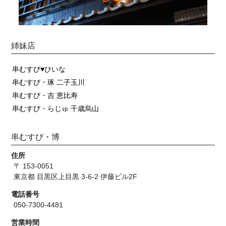
姉妹店
串むすび♥ひいな
串むすび・琢 二子玉川
串むすび・吉 恵比寿
串むすび・らじゅ 千歳烏山
串むすび・博
住所
〒 153-0051
東京都 目黒区上目黒 3-6-2 伊藤ビル2F
電話番号
050-7300-4481
営業時間