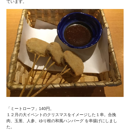
ています。
「ミートローフ」140円。
１２月の大イベントのクリスマスをイメージした１串。合挽
肉、玉葱、人参、ゆり根の和風ハンバーグ を串揚げにしまし
た。