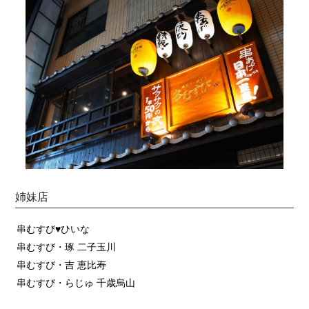
姉妹店
串むすび♥ひいな
串むすび・琢 二子玉川
串むすび・吉 恵比寿
串むすび・らじゅ 千歳烏山