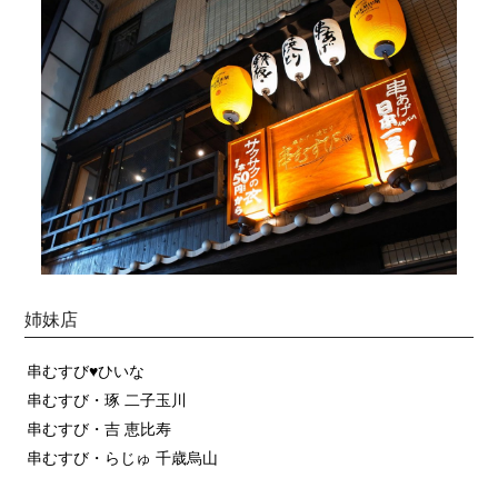
姉妹店
串むすび♥ひいな
串むすび・琢 二子玉川
串むすび・吉 恵比寿
串むすび・らじゅ 千歳烏山