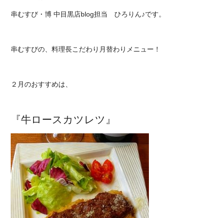
串むすび・博 中目黒店blog
担当
ひろりん♪です。
串むすびの、料理長こだわり月替わりメニュー！
２月のおすすめは、
『牛ロースカツレツ』