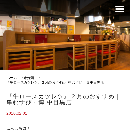
ホーム
>
未分類
>
『牛ロースカツレツ』２月のおすすめ | 串むすび・博 中目黒店
『牛ロースカツレツ』２月のおすすめ |
串むすび・博 中目黒店
2018.02.01
こんにちは！