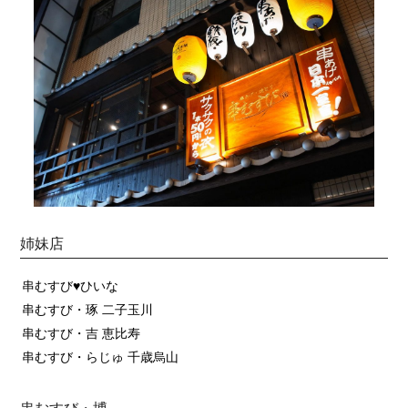
姉妹店
串むすび♥ひいな
串むすび・琢 二子玉川
串むすび・吉 恵比寿
串むすび・らじゅ 千歳烏山