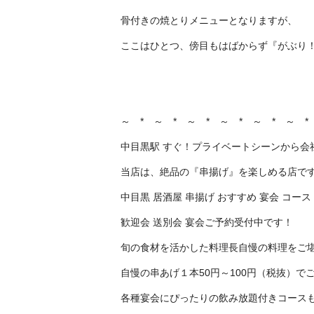
骨付きの焼とりメニューとなりますが、
ここはひとつ、傍目もはばからず『がぶり！
～ * ～ * ～ * ～ * ～ * ～ *
中目黒駅 すぐ！プライベートシーンから会
当店は、絶品の『串揚げ』を楽しめる店で
中目黒 居酒屋 串揚げ おすすめ 宴会 コース
歓迎会 送別会 宴会ご予約受付中です！
旬の食材を活かした料理長自慢の料理をご
自慢の串あげ１本50円～100円（税抜）で
各種宴会にぴったりの飲み放題付きコース