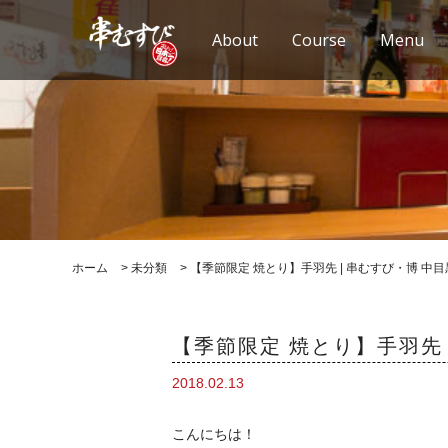
About
Course
Menu
ホーム
>
未分類
>
【季節限定 焼とり】手羽先 | 串むすび・博 中
【季節限定 焼とり】手羽先 
2018.02.13
こんにちは！