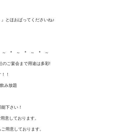
』とほおばってくださいね♪
 ～ * ～ * ～ * ～
社のご宴会まで用途は多彩!
す！！
 飲み放題
堪能下さい！
ご用意しております。
もご用意しております。