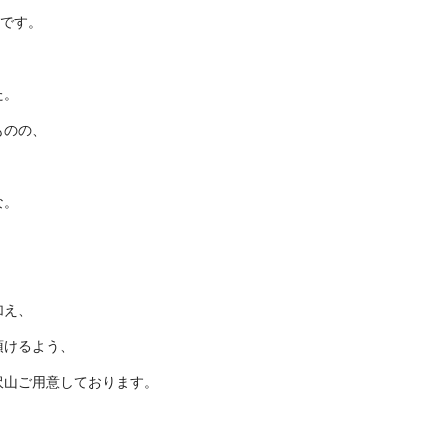
♪です。
た。
ものの、
な。
加え、
頂けるよう、
沢山ご用意しております。