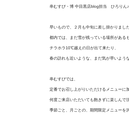
串むすび・博 中目黒店blog
担当
ひろりん
早いもので、２月も中旬に差し掛かりまし
都内では、まだ雪が残っている場所がある
チラホラ10℃越えの日が出て来たり、
春の訪れも近いような、まだ気が早いよう
串むすびでは、
定番でお召し上がりいただけるメニューに
何度ご来店いただいても飽きずに楽しんで
季節ごと、月ごとの、期間限定メニューを