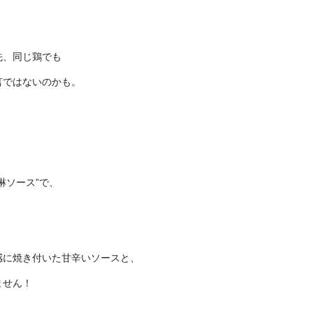
先、同じ鶏でも
言ではないのかも。
淋ソース”で、
感に焼き付いた甘辛いソースと、
ません！