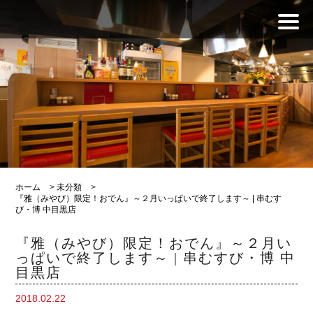
ホーム
>
未分類
>
『雅（みやび）限定！おでん』～２月いっぱいで終了します～ | 串むす
び・博 中目黒店
『雅（みやび）限定！おでん』～２月い
っぱいで終了します～ | 串むすび・博 中
目黒店
2018.02.22