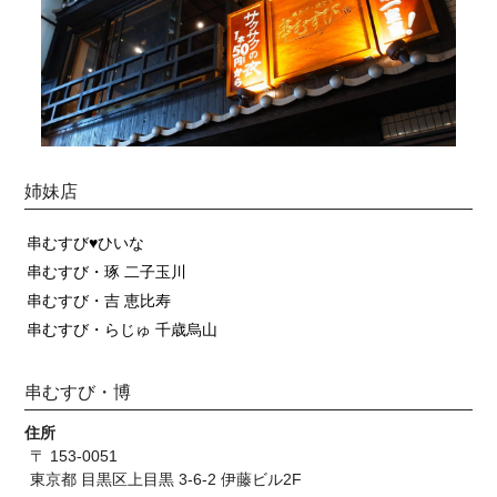
姉妹店
串むすび♥ひいな
串むすび・琢 二子玉川
串むすび・吉 恵比寿
串むすび・らじゅ 千歳烏山
串むすび・博
住所
〒 153-0051
東京都 目黒区上目黒 3-6-2 伊藤ビル2F