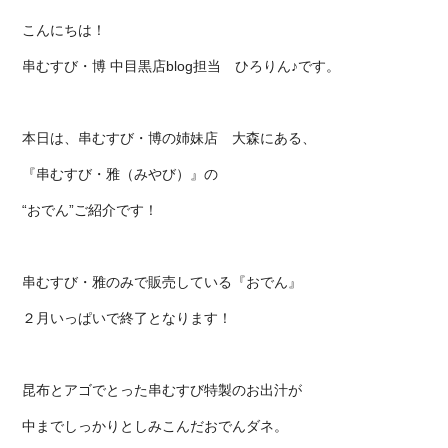
こんにちは！
串むすび・博 中目黒店blog
担当
ひろりん♪です。
本日は、串むすび・博の姉妹店 大森にある、
『串むすび・雅（みやび）』の
“おでん”ご紹介です！
串むすび・雅のみで販売している『おでん』
２月いっぱいで終了となります！
昆布とアゴでとった串むすび特製のお出汁が
中までしっかりとしみこんだおでんダネ。