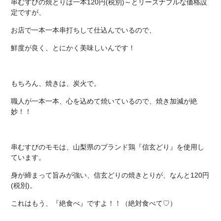
串むすびの焼とりは一本120円(税別)～とリーズナブルな価格設
定ですが、
お店で一本一本串打ちして仕込んでいるので、
鮮度が良く、とにかく美味しいんです！
もちろん、焼きは、炭火で。
職人が一本一本、心を込めて焼いているので、焼き加減が絶
妙！！
串むすびのモモは、山梨県のブランド鶏『信玄どり』を使用し
ています。
身が締まって旨みが強い、信玄どりの焼きとりが、なんと120円
(税別)。
これはもう、『絶食べ』ですよ！！（絶対食べて♡）