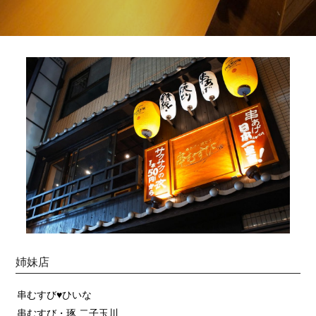
姉妹店
串むすび♥ひいな
串むすび・琢 二子玉川