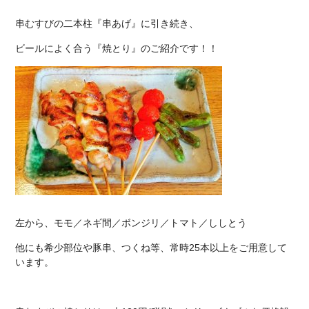
串むすびの二本柱『串あげ』に引き続き、
ビールによく合う『焼とり』のご紹介です！！
左から、モモ／ネギ間／ボンジリ／トマト／ししとう
他にも希少部位や豚串、つくね等、常時25本以上をご用意して
います。