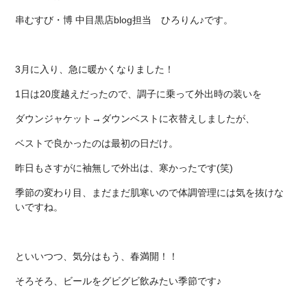
串むすび・博 中目黒店blog
担当
ひろりん♪です。
3月に入り、急に暖かくなりました！
1日は20度越えだったので、調子に乗って外出時の装いを
ダウンジャケット→ダウンベストに衣替えしましたが、
ベストで良かったのは最初の日だけ。
昨日もさすがに袖無しで外出は、寒かったです(笑)
季節の変わり目、まだまだ肌寒いので体調管理には気を抜けな
いですね。
といいつつ、気分はもう、春満開！！
そろそろ、ビールをグビグビ飲みたい季節です♪