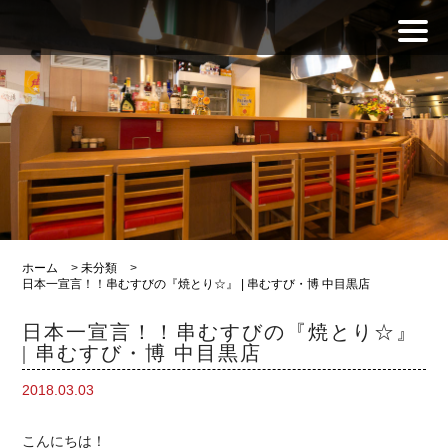
ホーム
>
未分類
>
日本一宣言！！串むすびの『焼とり☆』 | 串むすび・博 中目黒店
日本一宣言！！串むすびの『焼とり☆』
| 串むすび・博 中目黒店
2018.03.03
こんにちは！