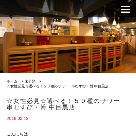
ホーム
>
未分類
>
☆女性必見☆選べる！５０種のサワー | 串むすび・博 中目黒店
☆女性必見☆選べる！５０種のサワー |
串むすび・博 中目黒店
2018.03.19
こんにちは！