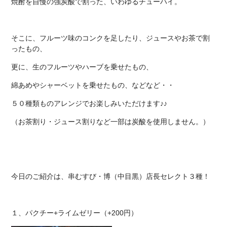
焼酎を自慢の強炭酸で割った、いわゆるチューハイ。
そこに、フルーツ味のコンクを足したり、ジュースやお茶で割
ったもの、
更に、生のフルーツやハーブを乗せたもの、
綿あめやシャーベットを乗せたもの、などなど・・
５０種類ものアレンジでお楽しみいただけます♪♪
（お茶割り・ジュース割りなど一部は炭酸を使用しません。）
今日のご紹介は、串むすび・博（中目黒）店長セレクト３種！
１、パクチー+ライムゼリー（+200円）