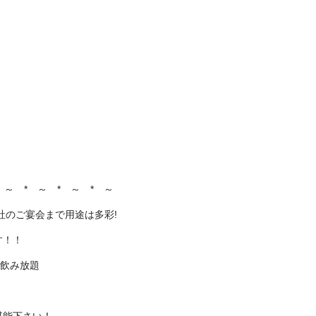
 ～ * ～ * ～ * ～
社のご宴会まで用途は多彩!
す！！
 飲み放題