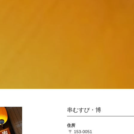
串むすび・博
住所
〒 153-0051