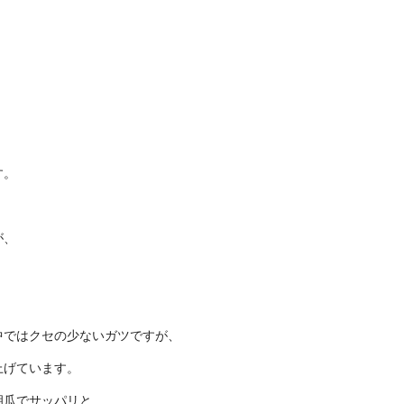
す。
が、
。
中ではクセの少ないガツですが、
上げています。
胡瓜でサッパリと