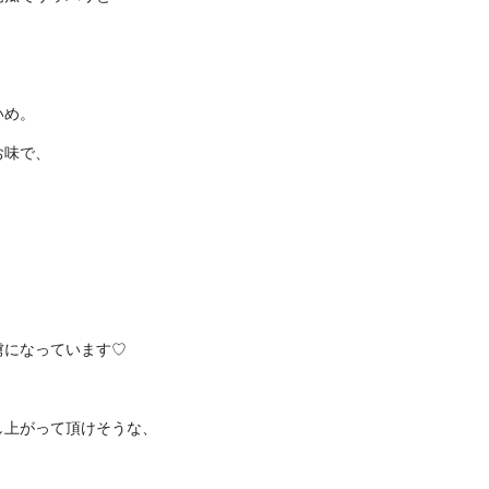
いめ。
お味で、
虜になっています♡
し上がって頂けそうな、