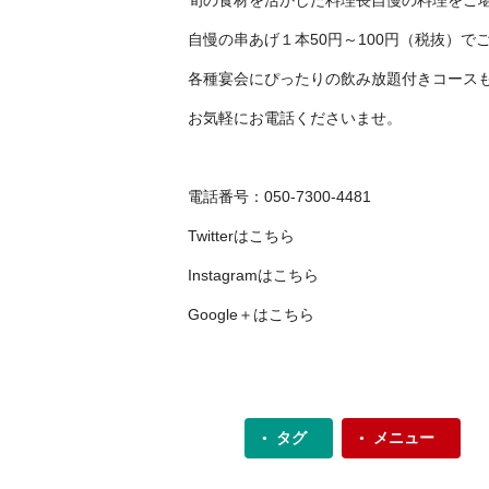
旬の食材を活かした料理長自慢の料理をご
自慢の串あげ１本50円～100円（税抜）で
各種宴会にぴったりの飲み放題付きコース
お気軽にお電話くださいませ。
電話番号：050-7300-4481
Twitterは
こちら
Instagramは
こちら
Google＋は
こちら
タグ
メニュー