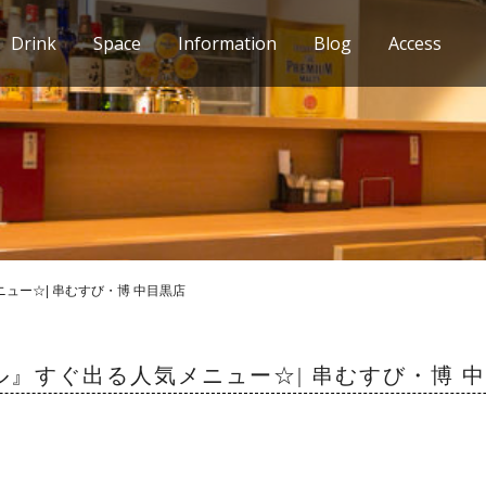
Drink
Space
Information
Blog
Access
ュー☆| 串むすび・博 中目黒店
』すぐ出る人気メニュー☆| 串むすび・博 