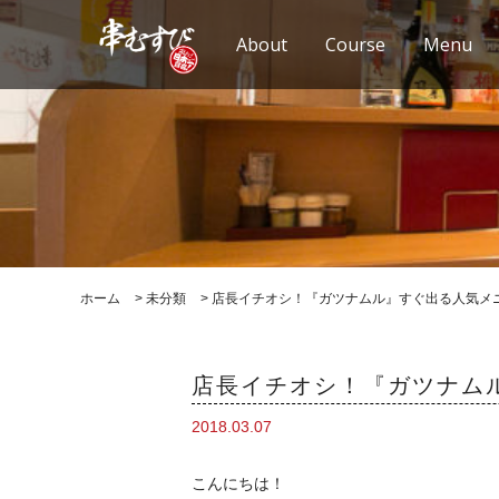
About
Course
Menu
ホーム
>
未分類
>
店長イチオシ！『ガツナムル』すぐ出る人気メニ
店長イチオシ！『ガツナムル
2018.03.07
こんにちは！