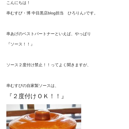
こんにちは！
串むすび・博 中目黒店blog
担当
ひろりん♪です。
串あげのベストパートナーといえば、やっぱり
『ソース！！』
ソース２度付け禁止！！ってよく聞きますが、
串むすびの自家製ソースは、
『２度付けＯＫ！！』