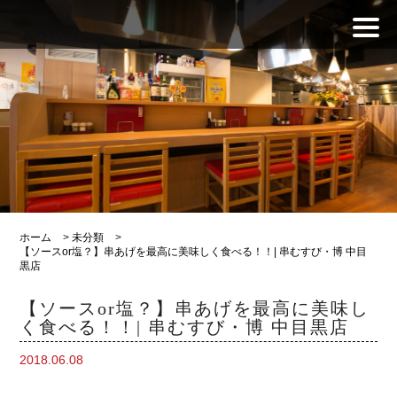
ホーム
>
未分類
>
【ソースor塩？】串あげを最高に美味しく食べる！！| 串むすび・博 中目
黒店
【ソースor塩？】串あげを最高に美味し
く食べる！！| 串むすび・博 中目黒店
2018.06.08