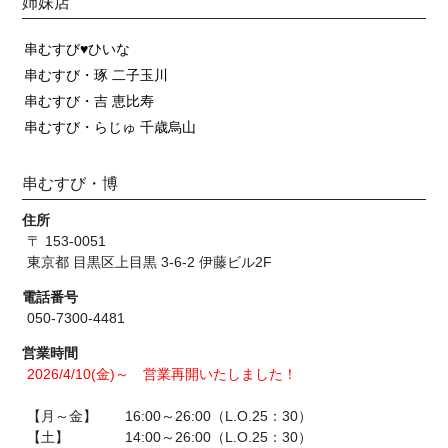
姉妹店
串むすび♥ひいな
串むすび・琢 二子玉川
串むすび・吉 恵比寿
串むすび・らじゅ 千歳烏山
串むすび・博
住所
〒 153-0051
東京都 目黒区上目黒 3-6-2 伊藤ビル2F
電話番号
050-7300-4481
営業時間
2026/4/10(金)～ 営業再開いたしました！
【月～金】 16:00～26:00（L.O.25：30）
【土】 14:00～26:00（L.O.25：30）