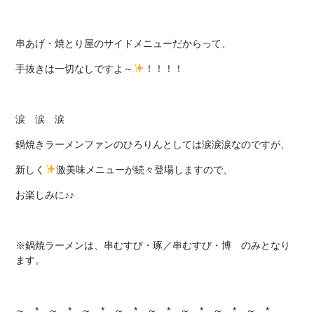
串あげ・焼とり屋のサイドメニューだからって、
手抜きは一切なしですよ～
！！！！
涙 涙 涙
鍋焼きラーメンファンのひろりんとしては涙涙涙なのですが、
新しく
激美味メニューが続々登場しますので、
お楽しみに♪♪
※鍋焼ラーメンは、串むすび・琢／串むすび・博 のみとなり
ます。
～ * ～ * ～ * ～ * ～ * ～ * ～ * ～ *