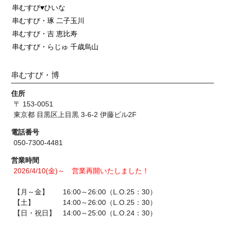
串むすび♥ひいな
串むすび・琢 二子玉川
串むすび・吉 恵比寿
串むすび・らじゅ 千歳烏山
串むすび・博
住所
〒 153-0051
東京都 目黒区上目黒 3-6-2 伊藤ビル2F
電話番号
050-7300-4481
営業時間
2026/4/10(金)～ 営業再開いたしました！
【月～金】 16:00～26:00（L.O.25：30）
【土】 14:00～26:00（L.O.25：30）
【日・祝日】 14:00～25:00（L.O.24：30）