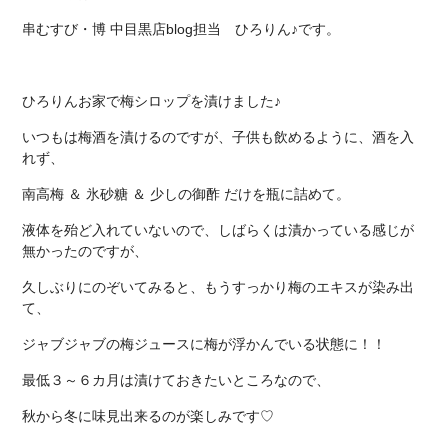
串むすび・博 中目黒店blog
担当
ひろりん♪です。
ひろりんお家で梅シロップを漬けました♪
いつもは梅酒を漬けるのですが、子供も飲めるように、酒を入
れず、
南高梅 ＆ 氷砂糖 ＆ 少しの御酢 だけを瓶に詰めて。
液体を殆ど入れていないので、しばらくは漬かっている感じが
無かったのですが、
久しぶりにのぞいてみると、もうすっかり梅のエキスが染み出
て、
ジャブジャブの梅ジュースに梅が浮かんでいる状態に！！
最低３～６カ月は漬けておきたいところなので、
秋から冬に味見出来るのが楽しみです♡