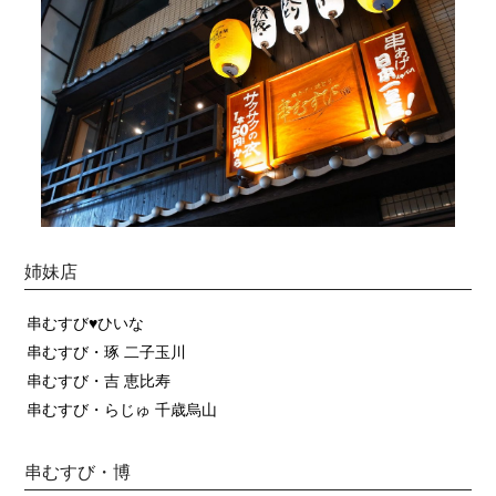
姉妹店
串むすび♥ひいな
串むすび・琢 二子玉川
串むすび・吉 恵比寿
串むすび・らじゅ 千歳烏山
串むすび・博