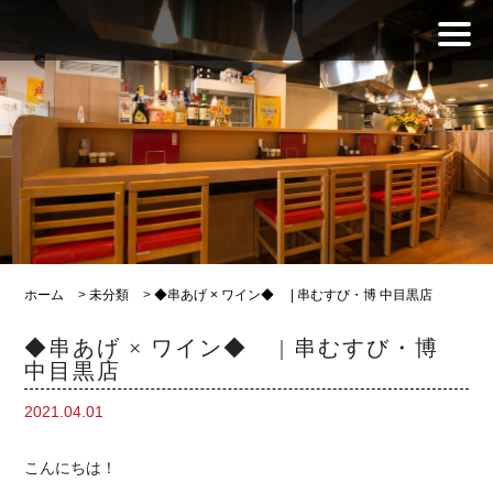
ホーム
>
未分類
>
◆串あげ × ワイン◆ | 串むすび・博 中目黒店
◆串あげ × ワイン◆ | 串むすび・博
中目黒店
2021.04.01
こんにちは！