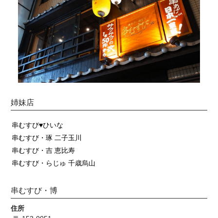
姉妹店
串むすび♥ひいな
串むすび・琢 二子玉川
串むすび・吉 恵比寿
串むすび・らじゅ 千歳烏山
串むすび・博
住所