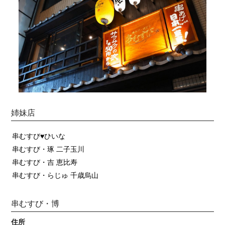
姉妹店
串むすび♥ひいな
串むすび・琢 二子玉川
串むすび・吉 恵比寿
串むすび・らじゅ 千歳烏山
串むすび・博
住所