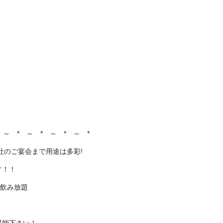
 ～ * ～ * ～ * ～ *
社のご宴会まで用途は多彩!
す！！
 飲み放題