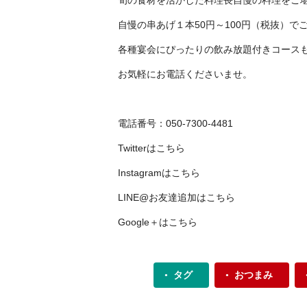
旬の食材を活かした料理長自慢の料理をご
自慢の串あげ１本50円～100円（税抜）で
各種宴会にぴったりの飲み放題付きコース
お気軽にお電話くださいませ。
電話番号：050-7300-4481
Twitterは
こちら
Instagramは
こちら
LINE@お友達追加は
こちら
Google＋は
こちら
タグ
おつまみ