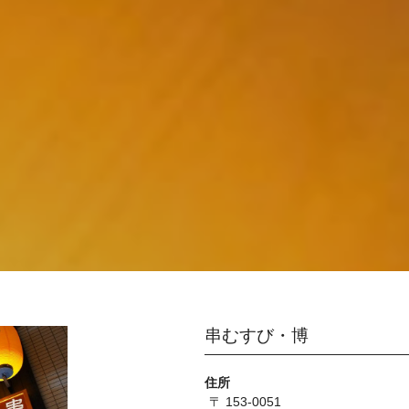
串むすび・博
住所
〒 153-0051