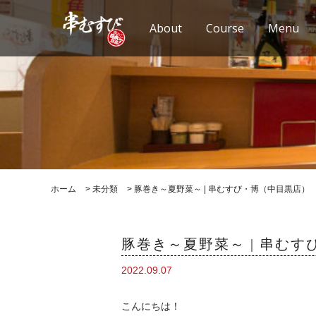
About
Course
Menu
ホーム
>
未分類
>
豚巻き～夏野菜～ | 串むすび・博（中目黒店）
豚巻き～夏野菜～ | 串む
2022.09.07
こんにちは！