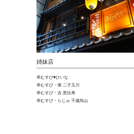
姉妹店
串むすび♥ひいな
串むすび・琢 二子玉川
串むすび・吉 恵比寿
串むすび・らじゅ 千歳烏山