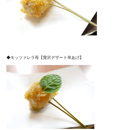
◆モッツァレラ苺【贅沢デザート串あげ】