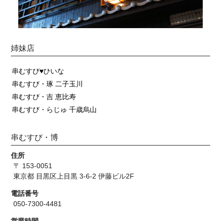
姉妹店
串むすび♥ひいな
串むすび・琢 二子玉川
串むすび・吉 恵比寿
串むすび・らじゅ 千歳烏山
串むすび・博
住所
〒 153-0051
東京都 目黒区上目黒 3-6-2 伊藤ビル2F
電話番号
050-7300-4481
営業時間