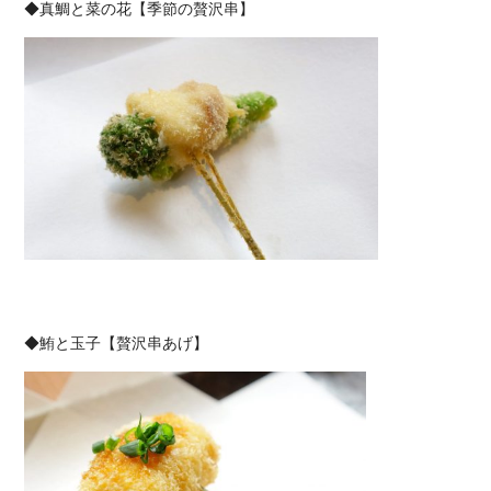
◆真鯛と菜の花【季節の贅沢串】
◆鮪と玉子【贅沢串あげ】