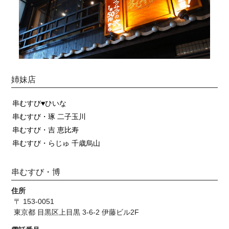
姉妹店
串むすび♥ひいな
串むすび・琢 二子玉川
串むすび・吉 恵比寿
串むすび・らじゅ 千歳烏山
串むすび・博
住所
〒 153-0051
東京都 目黒区上目黒 3-6-2 伊藤ビル2F