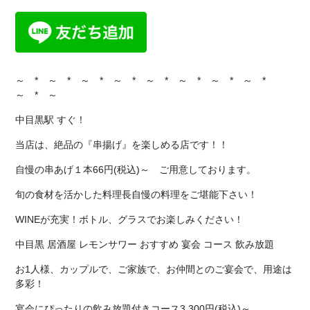
～ * ～ * ～ * ～ * ～ * ～ * ～ * ～ *
～ * ～
中目黒駅 すぐ！
当店は、絶品の『串揚げ』を楽しめる店です！！
自慢の串あげ１本66円(税込)～ ご用意しております。
旬の食材を活かした料理長自慢の料理をご堪能下さい！
WINEが充実！ボトル、グラスでお楽しみください！
中目黒 居酒屋 レモンサワー おすすめ 宴会 コース 飲み放題
お1人様、カップルで、ご家族で、お仲間とのご宴会で、用途は
多彩！
宴会にぴったりの飲み放題付きコース3,300円(税込)～