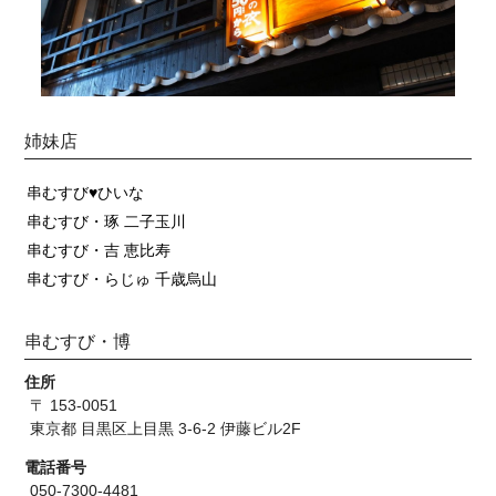
姉妹店
串むすび♥ひいな
串むすび・琢 二子玉川
串むすび・吉 恵比寿
串むすび・らじゅ 千歳烏山
串むすび・博
住所
〒 153-0051
東京都 目黒区上目黒 3-6-2 伊藤ビル2F
電話番号
050-7300-4481