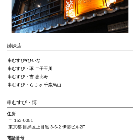
姉妹店
串むすび♥ひいな
串むすび・琢 二子玉川
串むすび・吉 恵比寿
串むすび・らじゅ 千歳烏山
串むすび・博
住所
〒 153-0051
東京都 目黒区上目黒 3-6-2 伊藤ビル2F
電話番号