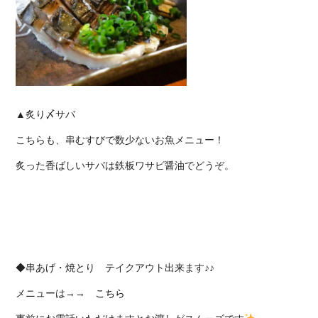
▲炙り〆サバ
こちらも、串むすびで数少ないお魚メニュー！
炙った香ばしいサバは鉄板ワサビ醤油でどうぞ。
◆串あげ・焼とり テイクアウト出来ます♪♪
メニューは→→
こちら