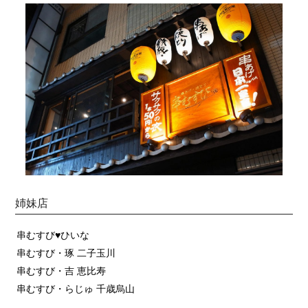
姉妹店
串むすび♥ひいな
串むすび・琢 二子玉川
串むすび・吉 恵比寿
串むすび・らじゅ 千歳烏山