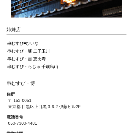
姉妹店
串むすび♥ひいな
串むすび・琢 二子玉川
串むすび・吉 恵比寿
串むすび・らじゅ 千歳烏山
串むすび・博
住所
〒 153-0051
東京都 目黒区上目黒 3-6-2 伊藤ビル2F
電話番号
050-7300-4481