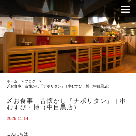
ホーム
>
ブログ
>
〆お食事 昔懐かし『ナポリタン』 | 串むすび・博（中目黒店）
〆お食事 昔懐かし『ナポリタン』 | 串
むすび・博（中目黒店）
2025.11.14
こんにちは！