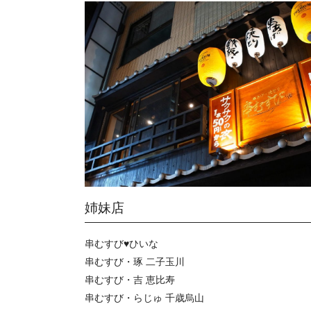
姉妹店
串むすび♥ひいな
串むすび・琢 二子玉川
串むすび・吉 恵比寿
串むすび・らじゅ 千歳烏山