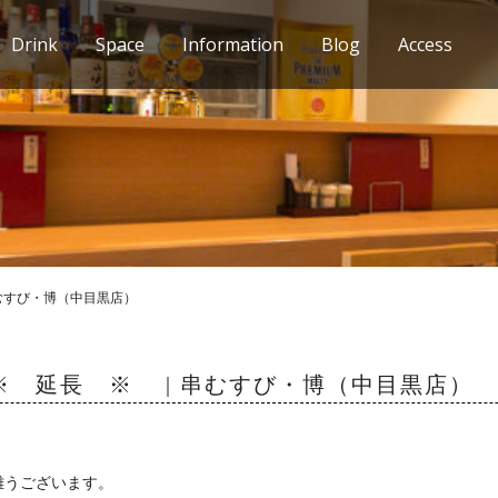
Drink
Space
Information
Blog
Access
むすび・博（中目黒店）
※ 延長 ※ | 串むすび・博（中目黒店）
難うございます。