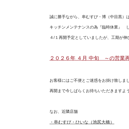
誠に勝手ながら、串むすび・博（中目黒）
キッチンメンテナンスの為『臨時休業』 
４/１再開予定としていましたが、工期が伸
２０２６年 ４月 中旬 ～の営業
お客様にはご不便とご迷惑をお掛け致しま
再開まで今しばらくお待ちいただきますよ
なお、近隣店舗
・串むすび・ひいな（池尻大橋）