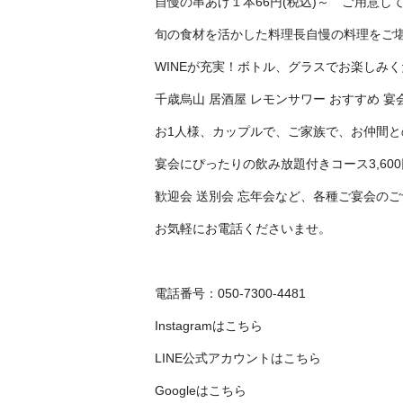
自慢の串あげ１本66円(税込)～ ご用意し
旬の食材を活かした料理長自慢の料理をご
WINEが充実！ボトル、グラスでお楽しみ
千歳烏山 居酒屋 レモンサワー おすすめ 宴
お1人様、カップルで、ご家族で、お仲間
宴会にぴったりの飲み放題付きコース3,600
歓迎会 送別会 忘年会など、各種ご宴会の
お気軽にお電話くださいませ。
電話番号：050-7300-4481
Instagramは
こちら
LINE公式アカウントは
こちら
Googleは
こちら