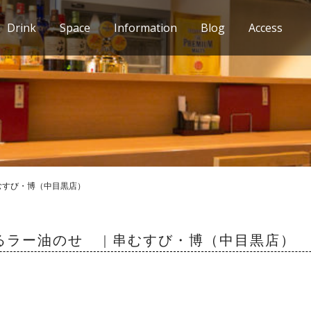
Drink
Space
Information
Blog
Access
むすび・博（中目黒店）
るラー油のせ | 串むすび・博（中目黒店）