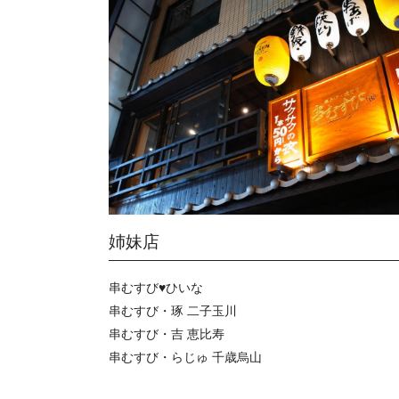
姉妹店
串むすび♥ひいな
串むすび・琢 二子玉川
串むすび・吉 恵比寿
串むすび・らじゅ 千歳烏山