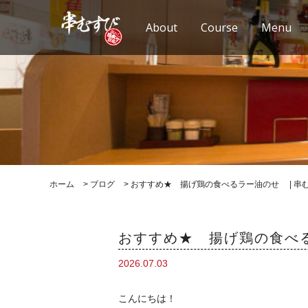
About
Course
Menu
ホーム
>
ブログ
>
おすすめ★ 揚げ鶏の食べるラー油のせ | 串
おすすめ★ 揚げ鶏の食べ
2026.07.03
こんにちは！