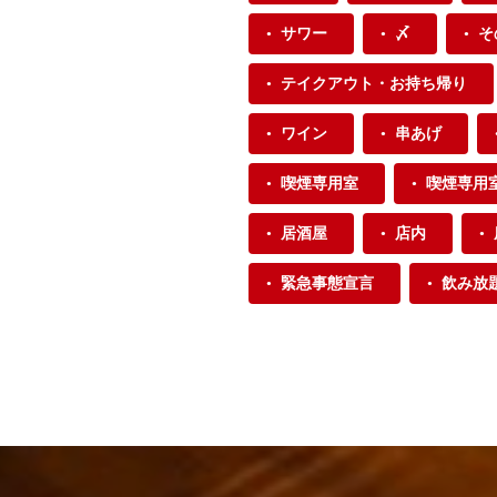
サワー
〆
そ
テイクアウト・お持ち帰り
ワイン
串あげ
喫煙専用室
喫煙専用
居酒屋
店内
緊急事態宣言
飲み放