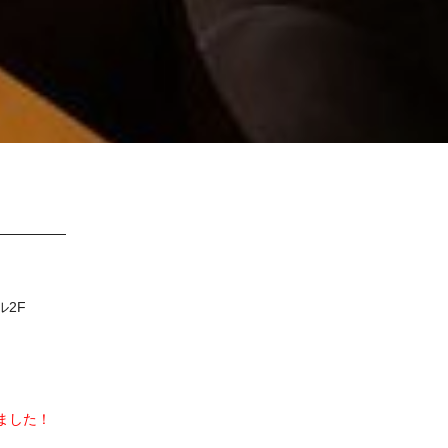
ル2F
しました！