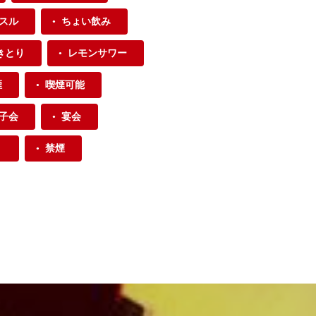
スル
ちょい飲み
きとり
レモンサワー
煙
喫煙可能
子会
宴会
り
禁煙