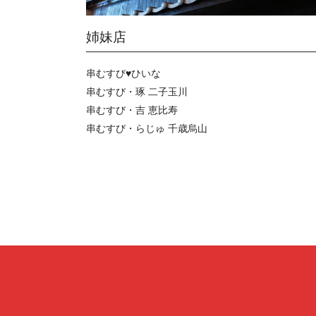
姉妹店
串むすび♥ひいな
串むすび・琢 二子玉川
串むすび・吉 恵比寿
串むすび・らじゅ 千歳烏山