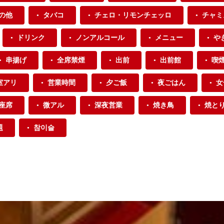
の他
タバコ
チェロ・リモンチェッロ
チャミ
ドリンク
ノンアルコール
メニュー
や
串揚げ
全席禁煙
出前
出前館
喫
室アリ
営業時間
夕ご飯
夜ごはん
女
座席
微アル
深夜営業
焼き鳥
焼と
題
참이슬