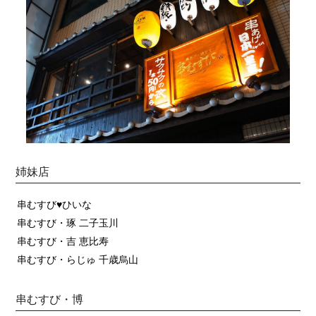
姉妹店
串むすび♥ひいな
串むすび・琢 二子玉川
串むすび・吉 恵比寿
串むすび・らじゅ 千歳烏山
串むすび・博