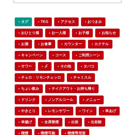
タグ
TKG
アクセス
おつまみ
おひとり様
お一人様
お子様
お知らせ
お酒
お食事
カウンター
カクテル
キャンペーン
コース
ご利用シーン
サワー
〆
その他
タバコ
チェロ・リモンチェッロ
チャミスル
ちょい飲み
テイクアウト・お持ち帰り
ドリンク
ノンアルコール
メニュー
やきとり
レモンサワー
ワイン
串あげ
串揚げ
全席禁煙
出前
出前館
喫煙
喫煙可能
喫煙専用室