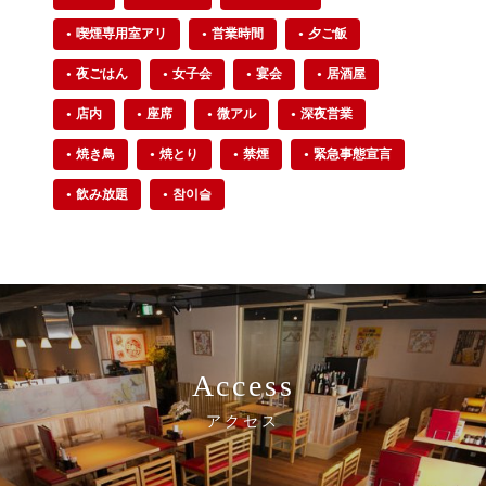
喫煙専用室アリ
営業時間
夕ご飯
夜ごはん
女子会
宴会
居酒屋
店内
座席
微アル
深夜営業
焼き鳥
焼とり
禁煙
緊急事態宣言
飲み放題
참이슬
Access
アクセス