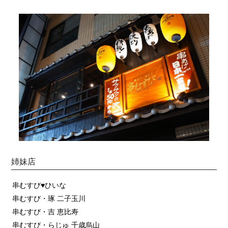
姉妹店
串むすび♥ひいな
串むすび・琢 二子玉川
串むすび・吉 恵比寿
串むすび・らじゅ 千歳烏山