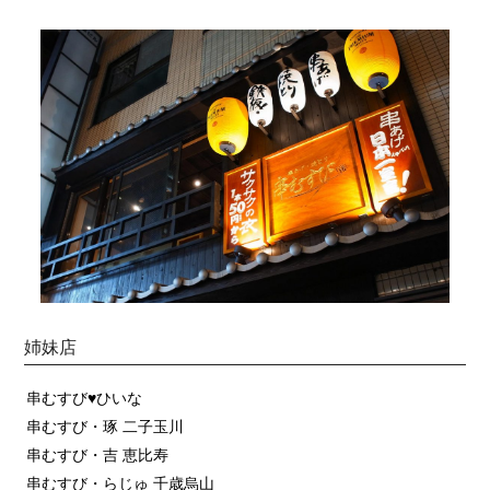
姉妹店
串むすび♥ひいな
串むすび・琢 二子玉川
串むすび・吉 恵比寿
串むすび・らじゅ 千歳烏山